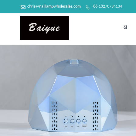

chris@naillampwholesales.com
+86-18270734134

집