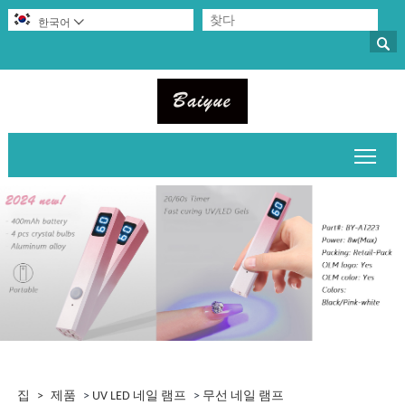

한국어

메인
집
>
제품
>
UV LED 네일 램프
>
무선 네일 램프